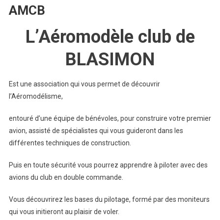
AMCB
Sarlat Domme Spectacle aérien
L’Aéromodèle club de
Blasimonade 2026
BLASIMON
Feux de Forets : Règle a respecter
Est une association qui vous permet de découvrir
l’Aéromodélisme,
entouré d’une équipe de bénévoles, pour construire votre premier
avion, assisté de spécialistes qui vous guideront dans les
différentes techniques de construction.
Puis en toute sécurité vous pourrez apprendre à piloter avec des
avions du club en double commande.
Vous découvrirez les bases du pilotage, formé par des moniteurs
qui vous initieront au plaisir de voler.