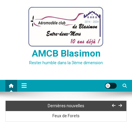
Skip
to
content
AMCB Blasimon
Rester humble dans la 3ème dimension
Blasimonade 2026
Feux de Forets : Règle a respecter
Dernières nouvelles
Feux de Forets
Blasimonade 2026 Rappel