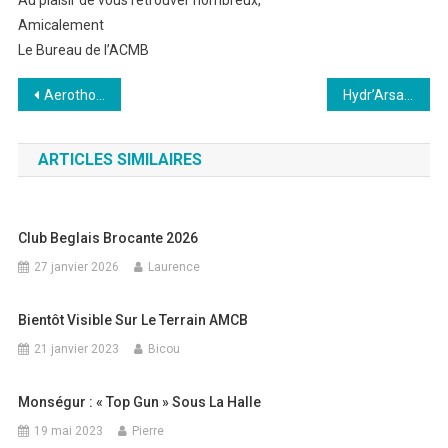
Au plaisir de vous retrouver nombreux,
Amicalement
Le Bureau de l’ACMB
Navigation
Aerothon 2025
Hydr’Arsac 2026
de
ARTICLES SIMILAIRES
l’article
Club Beglais Brocante 2026
27 janvier 2026
Laurence
Bientôt Visible Sur Le Terrain AMCB
21 janvier 2023
Bicou
Monségur : « Top Gun » Sous La Halle
19 mai 2023
Pierre