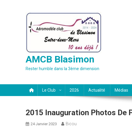
Skip
to
content
AMCB Blasimon
Rester humble dans la 3ème dimension
Le Club
2026
Actualité
Médias
2015 Inauguration Photos De P
Bicou
24 Janvier 2023