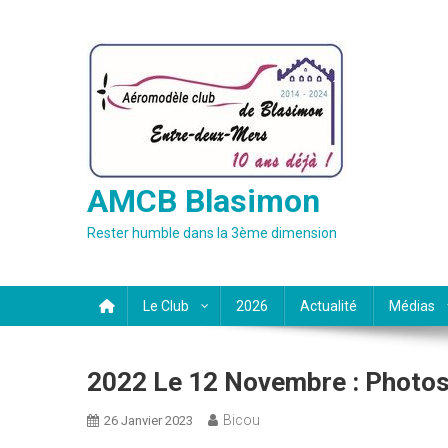
Skip
to
content
AMCB Blasimon
Rester humble dans la 3ème dimension
Le Club
2026
Actualité
Médias
2022 Le 12 Novembre : Photos
Bicou
26 Janvier 2023