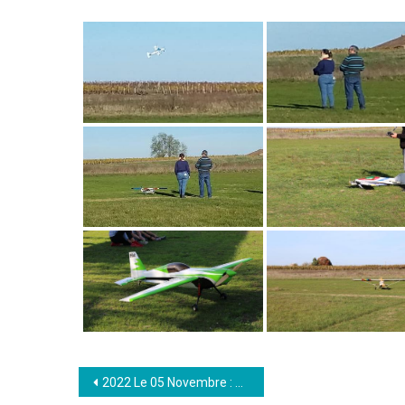
Navigation
2022 Le 05 Novembre : Photos de Philippe & Dany