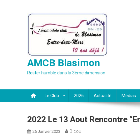
Skip
to
content
AMCB Blasimon
Rester humble dans la 3ème dimension
Le Club
2026
Actualité
Médias
2022 Le 13 Aout Rencontre “En
Bicou
25 Janvier 2023