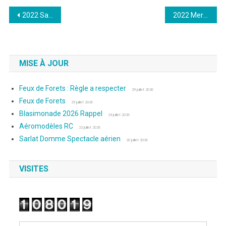
Navigation
2022 Sarlat
2022 Mercredi 29 Juillet : Photo de Laurence Berthaud Riffaud
de
l’article
MISE À JOUR
Feux de Forets : Règle a respecter
29 juillet 2026
Feux de Forets
25 juillet 2026
Blasimonade 2026 Rappel
24 juillet 2026
Aéromodèles RC
22 juillet 2026
Sarlat Domme Spectacle aérien
20 juillet 2026
VISITES