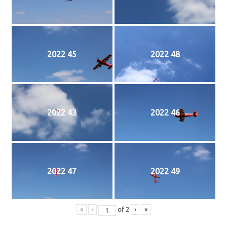
2022 45
2022 48
2022 43
2022 46
2022 47
2022 49
«
‹
of
2
›
»