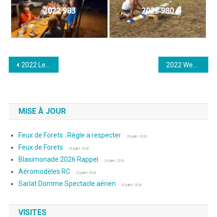
2022 983
2022 980
Navigation
2022 Le 14 Aout Rencontre “Entre potes”
2022 Week-end “Entre potes” Photos de Jean-Charles
de
l’article
MISE À JOUR
Feux de Forets : Règle a respecter
29 juillet 2026
Feux de Forets
25 juillet 2026
Blasimonade 2026 Rappel
24 juillet 2026
Aéromodèles RC
22 juillet 2026
Sarlat Domme Spectacle aérien
20 juillet 2026
VISITES