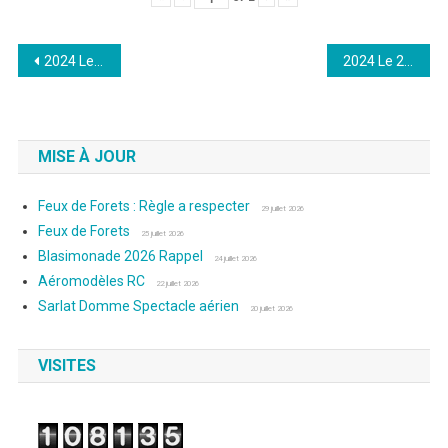
Navigation
2024 Le 18 Aout : Photos de Dany
2024 Le 22 Septembre 10 ans du club : Photos de Laurence
de
l’article
MISE À JOUR
Feux de Forets : Règle a respecter
29 juillet 2026
Feux de Forets
25 juillet 2026
Blasimonade 2026 Rappel
24 juillet 2026
Aéromodèles RC
22 juillet 2026
Sarlat Domme Spectacle aérien
20 juillet 2026
VISITES