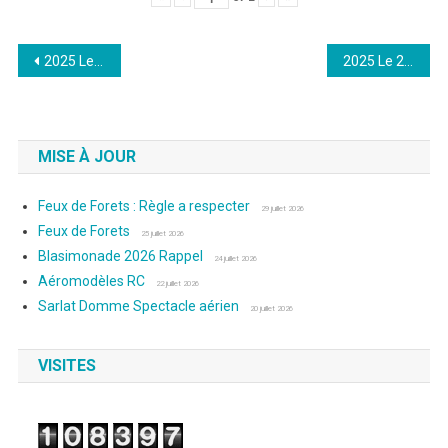
Navigation
2025 Le 14 Juillet : Photos de Laurence
2025 Le 27 Juillet : Photos de Laurence
de
l’article
MISE À JOUR
Feux de Forets : Règle a respecter
29 juillet 2026
Feux de Forets
25 juillet 2026
Blasimonade 2026 Rappel
24 juillet 2026
Aéromodèles RC
22 juillet 2026
Sarlat Domme Spectacle aérien
20 juillet 2026
VISITES