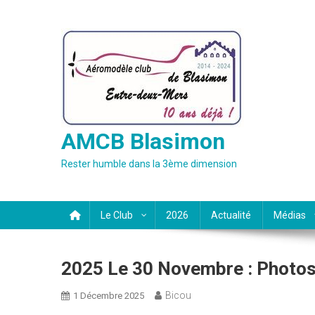
Skip
to
content
AMCB Blasimon
Rester humble dans la 3ème dimension
Le Club
2026
Actualité
Médias
2025 Le 30 Novembre : Photos
Bicou
1 Décembre 2025