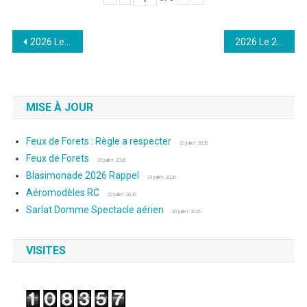
Navigation
2026 Le 07 Mars : Photos de Laurence
2026 Le 23 Mars : Photos de Laurence
de
l’article
MISE À JOUR
Feux de Forets : Règle a respecter
29 juillet 2026
Feux de Forets
25 juillet 2026
Blasimonade 2026 Rappel
24 juillet 2026
Aéromodèles RC
22 juillet 2026
Sarlat Domme Spectacle aérien
20 juillet 2026
VISITES