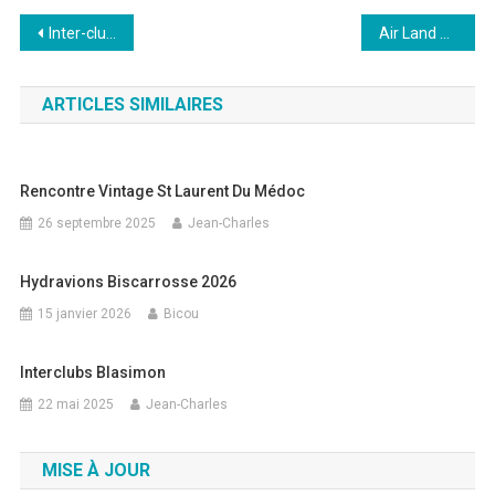
Navigation
Inter-club à la Madeleine
Air Land Modelisme 2026
de
ARTICLES SIMILAIRES
l’article
Rencontre Vintage St Laurent Du Médoc
26 septembre 2025
Jean-Charles
Hydravions Biscarrosse 2026
15 janvier 2026
Bicou
Interclubs Blasimon
22 mai 2025
Jean-Charles
MISE À JOUR