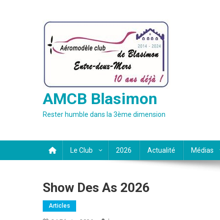
Skip
to
content
AMCB Blasimon
Rester humble dans la 3ème dimension
Le Club
2026
Actualité
Médias
Show Des As 2026
Articles