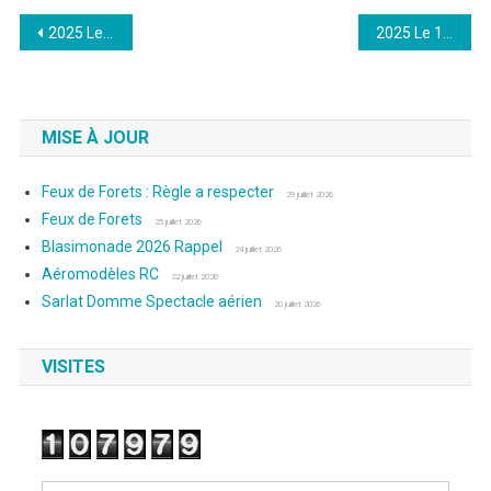
Navigation
2025 Le 06 Avril : Photos de Laurence
2025 Le 13 Avril : Photos de Laurence
de
l’article
MISE À JOUR
Feux de Forets : Règle a respecter
29 juillet 2026
Feux de Forets
25 juillet 2026
Blasimonade 2026 Rappel
24 juillet 2026
Aéromodèles RC
22 juillet 2026
Sarlat Domme Spectacle aérien
20 juillet 2026
VISITES