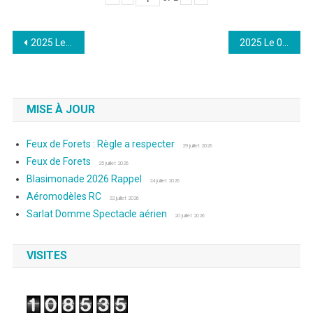
Navigation
2025 Le 30 Mars : Photos de Laurence
2025 Le 06 Avril : Photos de Dany
de
l’article
MISE À JOUR
Feux de Forets : Règle a respecter
29 juillet 2026
Feux de Forets
25 juillet 2026
Blasimonade 2026 Rappel
24 juillet 2026
Aéromodèles RC
22 juillet 2026
Sarlat Domme Spectacle aérien
20 juillet 2026
VISITES