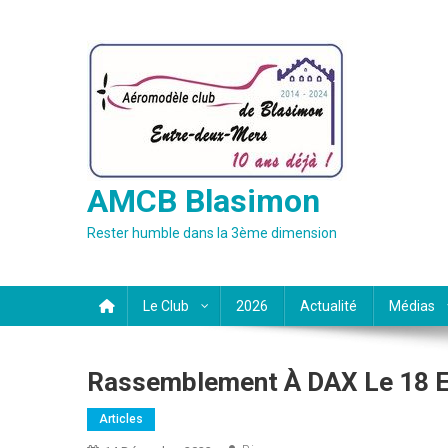
Skip
to
content
AMCB Blasimon
Rester humble dans la 3ème dimension
Le Club
2026
Actualité
Médias
Rassemblement À DAX Le 18 E
Articles